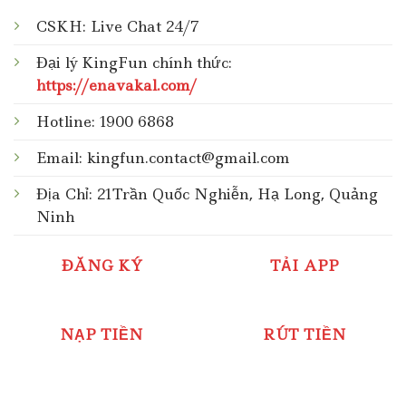
CSKH: Live Chat 24/7
Đại lý KingFun chính thức:
https://enavakal.com/
Hotline: 1900 6868
Email:
kingfun.contact@gmail.com
Địa Chỉ: 21Trần Quốc Nghiễn, Hạ Long, Quảng
Ninh
ĐĂNG KÝ
TẢI APP
NẠP TIỀN
RÚT TIỀN