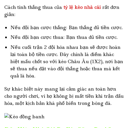
Cách tính thắng thua của
tỷ lệ kèo nhà cái
rất đơn
giản:
Nếu đội bạn cược thắng: Bạn thắng đủ tiền cược.
Nếu đội bạn cược thua: Bạn thua đủ tiền cược.
Nếu cuối trận 2 đội hòa nhau bạn sẽ được hoàn
lại toàn bộ tiền cược. Đây chính là điểm khác
biệt mấu chốt so với kèo Châu Âu (1X2), nơi bạn
sẽ thua nếu đặt vào đội thắng hoặc thua mà kết
quả là hòa.
Sự khác biệt này mang lại cảm giác an toàn hơn
cho người chơi, vì họ không bị mất tiền khi trận đấu
hòa, một kịch bản khá phổ biến trong bóng đá.