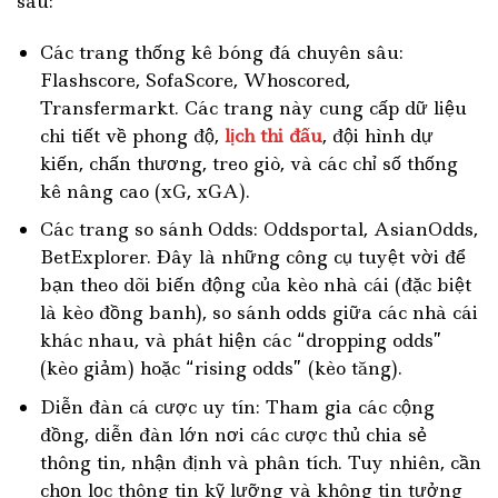
sau:
Các trang thống kê bóng đá chuyên sâu:
Flashscore, SofaScore, Whoscored,
Transfermarkt. Các trang này cung cấp dữ liệu
chi tiết về phong độ,
lịch thi đấu
, đội hình dự
kiến, chấn thương, treo giò, và các chỉ số thống
kê nâng cao (xG, xGA).
Các trang so sánh Odds: Oddsportal, AsianOdds,
BetExplorer. Đây là những công cụ tuyệt vời để
bạn theo dõi biến động của kèo nhà cái (đặc biệt
là kèo đồng banh), so sánh odds giữa các nhà cái
khác nhau, và phát hiện các “dropping odds”
(kèo giảm) hoặc “rising odds” (kèo tăng).
Diễn đàn cá cược uy tín: Tham gia các cộng
đồng, diễn đàn lớn nơi các cược thủ chia sẻ
thông tin, nhận định và phân tích. Tuy nhiên, cần
chọn lọc thông tin kỹ lưỡng và không tin tưởng