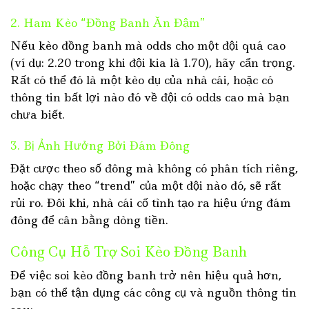
2. Ham Kèo “Đồng Banh Ăn Đậm”
Nếu kèo đồng banh mà odds cho một đội quá cao
(ví dụ: 2.20 trong khi đội kia là 1.70), hãy cẩn trọng.
Rất có thể đó là một kèo dụ của nhà cái, hoặc có
thông tin bất lợi nào đó về đội có odds cao mà bạn
chưa biết.
3. Bị Ảnh Hưởng Bởi Đám Đông
Đặt cược theo số đông mà không có phân tích riêng,
hoặc chạy theo “trend” của một đội nào đó, sẽ rất
rủi ro. Đôi khi, nhà cái cố tình tạo ra hiệu ứng đám
đông để cân bằng dòng tiền.
Công Cụ Hỗ Trợ Soi Kèo Đồng Banh
Để việc soi kèo đồng banh trở nên hiệu quả hơn,
bạn có thể tận dụng các công cụ và nguồn thông tin