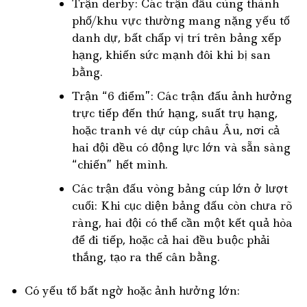
Trận derby: Các trận đấu cùng thành
phố/khu vực thường mang nặng yếu tố
danh dự, bất chấp vị trí trên bảng xếp
hạng, khiến sức mạnh đôi khi bị san
bằng.
Trận “6 điểm”: Các trận đấu ảnh hưởng
trực tiếp đến thứ hạng, suất trụ hạng,
hoặc tranh vé dự cúp châu Âu, nơi cả
hai đội đều có động lực lớn và sẵn sàng
“chiến” hết mình.
Các trận đấu vòng bảng cúp lớn ở lượt
cuối: Khi cục diện bảng đấu còn chưa rõ
ràng, hai đội có thể cần một kết quả hòa
để đi tiếp, hoặc cả hai đều buộc phải
thắng, tạo ra thế cân bằng.
Có yếu tố bất ngờ hoặc ảnh hưởng lớn: