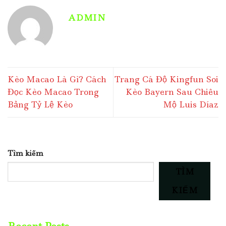
ADMIN
Kèo Macao Là Gì? Cách
Trang Cá Độ Kingfun Soi
Đọc Kèo Macao Trong
Kèo Bayern Sau Chiêu
Bảng Tỷ Lệ Kèo
Mộ Luis Díaz
Tìm kiếm
TÌM
KIẾM