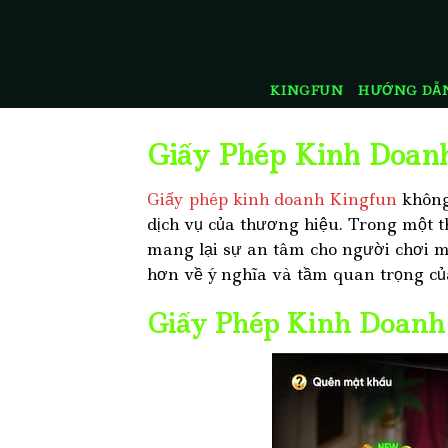
Skip
to
content
KINGFUN
HƯỚNG DẪ
Giấy Phép Kinh Doan
Giấy phép kinh doanh Kingfun
không 
dịch vụ của thương hiệu. Trong một t
mang lại sự an tâm cho người chơi mà
hơn về ý nghĩa và tầm quan trọng củ
Giấy Phép Kinh Doanh 