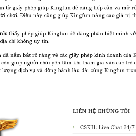
ín từ giấy phép giúp Kingfun dễ dàng tiếp cận và mở r
ời chơi. Điều này cũng giúp Kingfun nâng cao giá trị t
nh:
Giấy phép giúp Kingfun dễ dàng phân biệt mình với
ịa chỉ không uy tín.
ạn đã nắm bắt rõ ràng về các giấy phép kinh doanh củ
 còn giúp người chơi yên tâm khi tham gia vào các trò c
t lượng dịch vụ và đồng hành lâu dài cùng Kingfun trong
LIÊN HỆ CHÚNG TÔI
CSKH: Live Chat 24/7