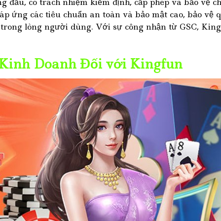
g đầu, có trách nhiệm kiểm định, cấp phép và bảo vệ cho
 ứng các tiêu chuẩn an toàn và bảo mật cao, bảo vệ qu
rong lòng người dùng. Với sự công nhận từ GSC, Kingf
 Kinh Doanh Đối với Kingfun