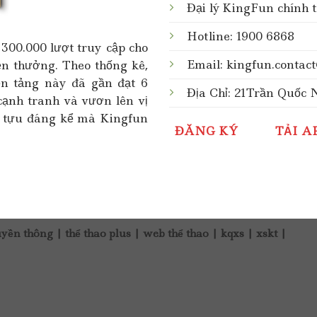
Đại lý KingFun chính 
Hotline: 1900 6868
300.000 lượt truy cập cho
Email:
kingfun.contac
iền thưởng. Theo thống kê,
ền tảng này đã gần đạt 6
Địa Chỉ: 21Trần Quốc
cạnh tranh và vươn lên vị
nh tựu đáng kể mà Kingfun
ĐĂNG KÝ
TẢI A
uyền thông
|
thể thao plus
|
web thể thao
|
kqxs
|
xskt
|