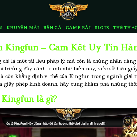
N
KHUYẾN MÃI
BẮN CÁ
GAME BÀI
SLOTS
THỂ THA
h Kingfun – Cam Kết Uy Tín Hà
chỉ là một tài liệu pháp lý, mà còn là chứng nhận đáng 
hị trường đầy cạnh tranh như hiện nay, việc sở hữu gi
 còn khẳng định vị thế của Kingfun trong ngành giải tr
a giấy phép kinh doanh, hãy cùng khám phá những thông 
Kingfun là gì?