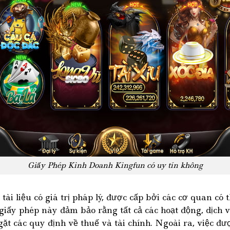
Giấy Phép Kinh Doanh Kingfun có uy tín không
ài liệu có giá trị pháp lý, được cấp bởi các cơ quan có
 giấy phép này đảm bảo rằng tất cả các hoạt động, dịc
t các quy định về thuế và tài chính. Ngoài ra, việc đư