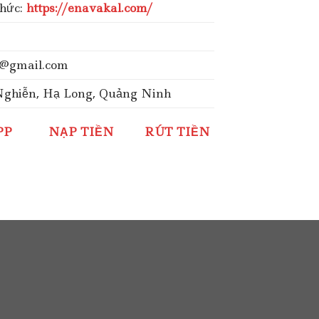
thức:
https://enavakal.com/
t@gmail.com
 Nghiễn, Hạ Long, Quảng Ninh
PP
NẠP TIỀN
RÚT TIỀN