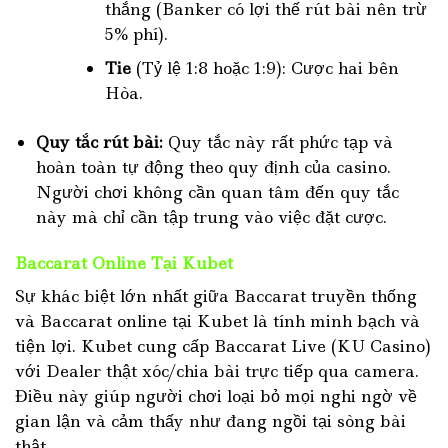
thắng (Banker có lợi thế rút bài nên trừ
5% phí).
Tie
(Tỷ lệ 1:8 hoặc 1:9): Cược hai bên
Hòa.
Quy tắc rút bài:
Quy tắc này rất phức tạp và
hoàn toàn tự động theo quy định của casino.
Người chơi
không cần quan tâm đến quy tắc
này mà chỉ cần tập trung vào việc đặt cược.
Baccarat Online Tại Kubet
Sự khác biệt lớn nhất giữa Baccarat truyền thống
và Baccarat online tại Kubet là tính minh bạch và
tiện lợi. Kubet cung cấp Baccarat Live (KU Casino)
với Dealer thật xóc/chia bài trực tiếp qua camera.
Điều này giúp người chơi loại bỏ mọi nghi ngờ về
gian lận và cảm thấy như đang ngồi tại sòng bài
thật.