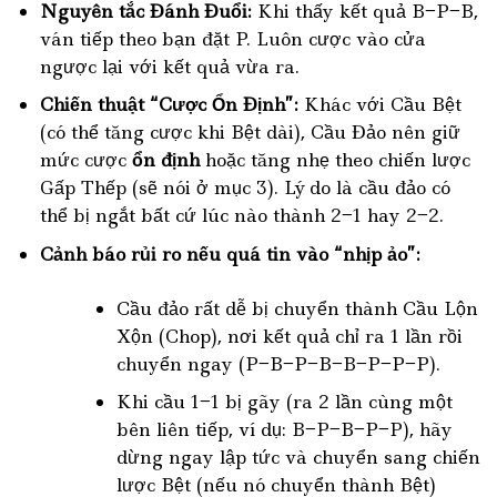
Nguyên tắc Đánh Đuổi:
Khi thấy kết quả B−P−B,
ván tiếp theo bạn đặt P. Luôn cược vào cửa
ngược lại với kết quả vừa ra.
Chiến thuật “Cược Ổn Định”:
Khác với Cầu Bệt
(có thể tăng cược khi Bệt dài), Cầu Đảo nên giữ
mức cược
ổn định
hoặc tăng nhẹ theo chiến lược
Gấp Thếp (sẽ nói ở mục 3). Lý do là cầu đảo có
thể bị ngắt bất cứ lúc nào thành 2−1 hay 2−2.
Cảnh báo rủi ro nếu quá tin vào “nhịp ảo”:
Cầu đảo rất dễ bị chuyển thành Cầu Lộn
Xộn (Chop), nơi kết quả chỉ ra 1 lần rồi
chuyển ngay (P−B−P−B−B−P−P−P).
Khi cầu 1−1 bị gãy (ra 2 lần cùng một
bên liên tiếp, ví dụ: B−P−B−P−P), hãy
dừng ngay lập tức và chuyển sang chiến
lược Bệt (nếu nó chuyển thành Bệt)