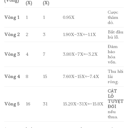
(Vòng)
(X)
(X)
Cược
Vòng 1
1
1
0.95X
thăm
dò.
Bắt đầu
Vòng 2
2
3
1.90X−3X≈−1.1X
bù lỗ.
Đảm
bảo
Vòng 3
4
7
3.80X−7X≈−3.2X
hòa
vốn.
Thu hồi
Vòng 4
8
15
7.60X−15X≈−7.4X
lãi
ròng.
CẮT
LỖ
TUYỆT
Vòng 5
16
31
15.20X−31X≈−15.8X
ĐỐI
nếu
thua.