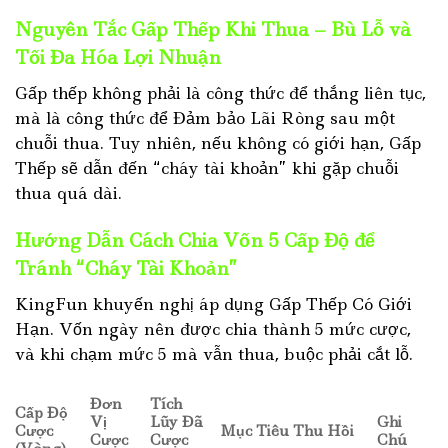
Nguyên Tắc Gấp Thếp Khi Thua – Bù Lỗ và
Tối Đa Hóa Lợi Nhuận
Gấp thếp không phải là công thức để thắng liên tục,
mà là công thức để Đảm bảo Lãi Ròng sau một
chuỗi thua. Tuy nhiên, nếu không có giới hạn, Gấp
Thếp sẽ dẫn đến “cháy tài khoản” khi gặp chuỗi
thua quá dài.
Hướng Dẫn Cách Chia Vốn 5 Cấp Độ để
Tránh “Cháy Tài Khoản”
KingFun khuyến nghị áp dụng Gấp Thếp Có Giới
Hạn. Vốn ngày nên được chia thành 5 mức cược,
và khi chạm mức 5 mà vẫn thua, buộc phải cắt lỗ.
Đơn
Tích
Cấp Độ
Vị
Lũy Đã
Ghi
Cược
Mục Tiêu Thu Hồi
Cược
Cược
Chú