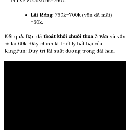
thu về 800k×0.95=760k.
Lãi Ròng:
760k−700k (vốn đã mất)
=60k.
Kết quả: Bạn đã
thoát khỏi chuỗi thua
3
ván
và vẫn
có lãi 60k. Đây chính là triết lý bất bại của
KingFun:
Duy trì lãi suất dương trong dài hạn.