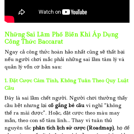
Những Sai Lầm Phổ Biến Khi Áp Dụng
Công Thức Baccarat
Ngay cả công thức hoàn hảo nhất cũng sẽ thất bại
nếu người chơi mắc phải những sai lầm tâm lý và
quản lý vốn cơ bản sau:
1. Đặt Cược Cảm Tính, Không Tuân Theo Quy Luật
Cầu
Đây là sai lầm chết người. Người chơi thường thấy
cầu bệt nhưng lại
cố gắng bẻ cầu
vì nghĩ “không
thể ra mãi được”. Hoặc, đặt cược theo màu may
mắn, theo con số tâm linh… Thay vì tuân thủ
nguyên tắc
phân tích lịch sử cược (Roadmap)
, họ để