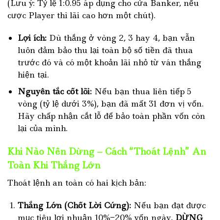
(Lưu ý: Tỷ lệ 1:0.95 áp dụng cho cửa Banker, nếu
cược Player thì lãi cao hơn một chút).
Lợi ích:
Dù thắng ở vòng 2, 3 hay 4, bạn vẫn
luôn đảm bảo thu lại
toàn bộ số tiền đã thua
trước đó
và có một khoản lãi nhỏ từ ván thắng
hiện tại.
Nguyên tắc cốt lõi:
Nếu bạn thua liên tiếp 5
vòng (tỷ lệ dưới 3%), bạn đã mất 31 đơn vị vốn.
Hãy
chấp nhận cắt lỗ để bảo toàn phần vốn còn
lại của mình.
Khi Nào Nên Dừng – Cách “Thoát Lệnh” An
Toàn Khi Thắng Lớn
Thoát lệnh an toàn có hai kịch bản:
Thắng Lớn (Chốt Lời Cứng):
Nếu bạn đạt được
mục tiêu lợi nhuận 10%−20% vốn ngày,
DỪNG