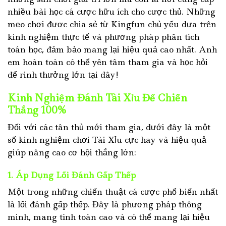
nhiều bài học cá cược hữu ích cho cược thủ. Những
mẹo chơi được chia sẻ từ Kingfun chủ yếu dựa trên
kinh nghiệm thực tế và phương pháp phân tích
toán học, đảm bảo mang lại hiệu quả cao nhất. Anh
em hoàn toàn có thể yên tâm tham gia và học hỏi
để rinh thưởng lớn tại đây!
Kinh Nghiệm Đánh Tài Xỉu Để Chiến
Thắng 100%
Đối với các tân thủ mới tham gia, dưới đây là một
số kinh nghiệm chơi Tài Xỉu cực hay và hiệu quả
giúp nâng cao cơ hội thắng lớn:
1. Áp Dụng Lối Đánh Gấp Thếp
Một trong những chiến thuật cá cược phổ biến nhất
là lối đánh gấp thếp. Đây là phương pháp thông
minh, mang tính toán cao và có thể mang lại hiệu