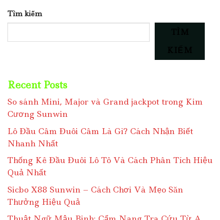
Tìm kiếm
TÌM
KIẾM
Recent Posts
So sánh Mini, Major và Grand jackpot trong Kim
Cương Sunwin
Lô Đầu Câm Đuôi Câm Là Gì? Cách Nhận Biết
Nhanh Nhất
Thống Kê Đầu Đuôi Lô Tô Và Cách Phân Tích Hiệu
Quả Nhất
Sicbo X88 Sunwin – Cách Chơi Và Mẹo Săn
Thưởng Hiệu Quả
Thuật Ngữ Mậu Binh: Cẩm Nang Tra Cứu Từ A