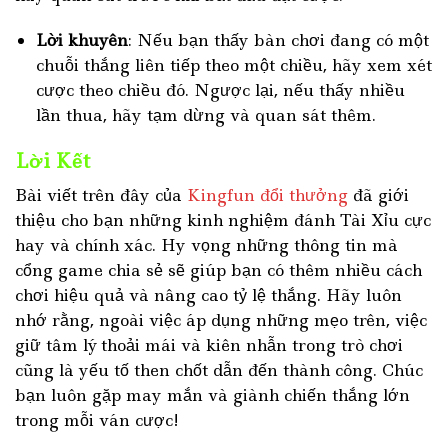
Lời khuyên
: Nếu bạn thấy bàn chơi đang có một
chuỗi thắng liên tiếp theo một chiều, hãy xem xét
cược theo chiều đó. Ngược lại, nếu thấy nhiều
lần thua, hãy tạm dừng và quan sát thêm.
Lời Kết
Bài viết trên đây của
Kingfun đổi thưởng
đã giới
thiệu cho bạn những kinh nghiệm đánh Tài Xỉu cực
hay và chính xác. Hy vọng những thông tin mà
cổng game chia sẻ sẽ giúp bạn có thêm nhiều cách
chơi hiệu quả và nâng cao tỷ lệ thắng. Hãy luôn
nhớ rằng, ngoài việc áp dụng những mẹo trên, việc
giữ tâm lý thoải mái và kiên nhẫn trong trò chơi
cũng là yếu tố then chốt dẫn đến thành công. Chúc
bạn luôn gặp may mắn và giành chiến thắng lớn
trong mỗi ván cược!