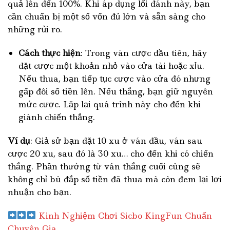
quả lên đến 100%. Khi áp dụng lối đánh này, bạn
cần chuẩn bị một số vốn đủ lớn và sẵn sàng cho
những rủi ro.
Cách thực hiện
: Trong ván cược đầu tiên, hãy
đặt cược một khoản nhỏ vào cửa tài hoặc xỉu.
Nếu thua, bạn tiếp tục cược vào cửa đó nhưng
gấp đôi số tiền lên. Nếu thắng, bạn giữ nguyên
mức cược. Lặp lại quá trình này cho đến khi
giành chiến thắng.
Ví dụ
: Giả sử bạn đặt 10 xu ở ván đầu, ván sau
cược 20 xu, sau đó là 30 xu… cho đến khi có chiến
thắng. Phần thưởng từ ván thắng cuối cùng sẽ
không chỉ bù đắp số tiền đã thua mà còn đem lại lợi
nhuận cho bạn.
Kinh Nghiệm Chơi Sicbo KingFun Chuẩn
Chuyên Gia