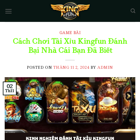
Skip
to
content
GAME BÀI
Cách Chơi Tài Xỉu Kingfun Đánh
Bại Nhà Cái Bạn Đã Biết
POSTED ON
THÁNG 11 2, 2024
BY
ADMIN
02
Th11